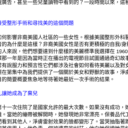
視廣告，甚至一些兒童讀物中看到的？一段時間以來，這
接受整形手術和尋找美的這個問題
如何影響非裔美國人社區的一些女性。根據美國整形外科
者的為什麼是這樣？非裔美國女性是否有更積極的自我/身
的人來說，他們想要達到什麼樣的美麗標準我選擇在 196
擇那一年是因為當時正在播出的電視節目試圖通過奇幻故
常有說服力和預言性它們都涉及社會如何看待美麗以及對
麗在第集中為我們提供了一個關於美女和野獸的故事，淨
目的簡要概要焦急地等待著她最近一次手術的結果。
孔讓她成為了棄兒
第十一次住院了是國家允許的最大次數。如果沒有成功，
離。當她的繃帶被解開時，她發現她非常漂亮。保養品代
們看到其他人，淨膚雷射效果的臉都變形了。當哭抽脂著