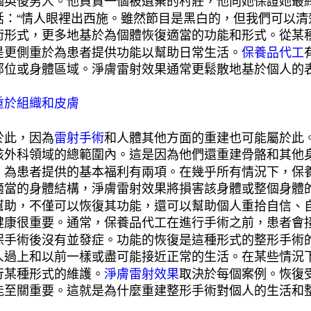
個英俊男人。他負責一個被遺棄的村莊，他向她保證她最
話：“情人眼裡出西施。雖然節目是黑白的，但我們可以
術形式，更多地基於為個體恢復適當的功能和形式。從某
是更側重於為患者提供功能以幫助日常生活。
保養品代工
部位或身體區域。淨膚雷射效果通常更鬆散地基於個人的
重於組織和皮膚
於此，因為
雷射手術
和人體其他方面的重建也可能屬於此
該外科領域的總範圍內。這是因為他們還重建骨骼和其他
。為患者提供的基本福利有兩項。在幾乎所有情況下，保養
適當的身體結構，淨膚雷射效果將損害該身體或整個身體
幫助，不僅可以恢復其功能，還可以幫助個人重拾自信、
健康很重要。通常，保養品代工在進行手術之前，患者會
保手術後沒有並發症。功能的恢復是這種形式的整形手術
人過上和以前一樣或盡可能接近正常的生活。在某些情況
行某種形式的維護。
淨膚雷射效果
取決於每個案例。恢復
能至關重要。這就是為什麼重建整形手術對個人的生活和