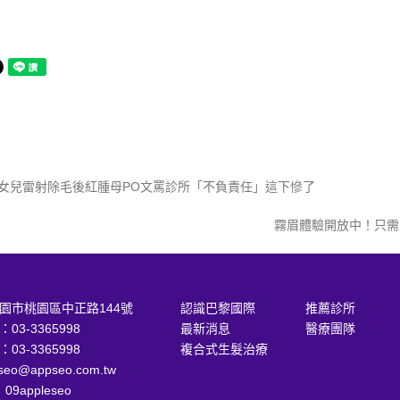
女兒雷射除毛後紅腫母PO文罵診所「不負責任」這下慘了
霧眉體驗開放中！只需
園市桃園區中正路144號
認識巴黎國際
推薦診所
：
03-3365998
最新消息
醫療團隊
：
03-3365998
複合式生髮治療
seo@appseo.com.tw
：
09appleseo