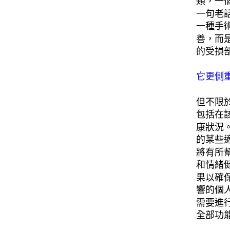
類，一
一句老
一種手
善，而
的受損
它更側
但不限
包括在
康狀況
的某些
將有所
和情緒
果以確
響的個
需要進
全部功