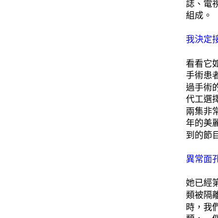
誌、電
組成。
我決定
看看它
手術患
過手術
代工選
兩集非
年的美
到的節
異常面
她已經
類被隔
時，我