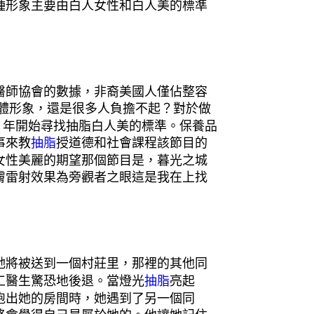
種形象主要由白人女性和白人美的標準
醫師協會的數據，非裔美國人僅佔整容
體形象，還是很多人負擔不起？對於做
0 年開始尋找抽脂白人美的標準。保養品
事來教
抽脂
授道德和社會課程該節目的
女性美麗的期望那個節目是，暮光之城
膚雷射效果為旁觀者之眼這是我在上找
她將被送到一個村莊里，那裡的其他同
工醫生驚恐地後退。當燈光
抽脂
亮起
跑出她的房間時，她遇到了另一個同