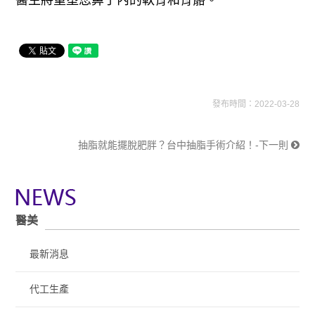
醫生將重塑您鼻子內的軟骨和骨骼。
發布時間：2022-03-28
抽脂就能擺脫肥胖？台中抽脂手術介紹！-下一則
醫美
最新消息
代工生產