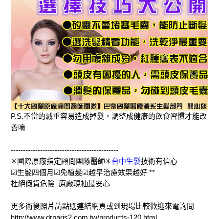
P.S.不當的減重容易造成掉髮，調整成健康的飲食習慣才能改
善唷
--------------------------------------------
✳國際原廠指定顧問團隊醫師✳
台中生髮
技術有信心
☑生髮四個月☑免植髮☑越早治療效果越好 **
杜絕假貨危險 原廠現抽最安心
更多術後照片請點選連結網頁或到現場比較歡迎來電詢問
http://www.drparis2.com.tw/products-120.html